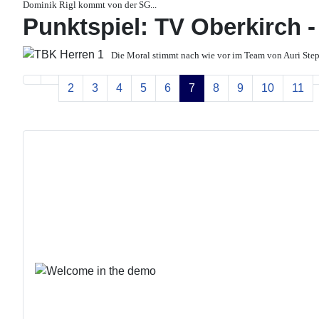
Dominik Rigl kommt von der SG
...
Punktspiel: TV Oberkirch -
Die Moral stimmt nach wie vor im Team von Auri Ste
2
3
4
5
6
7
8
9
10
11