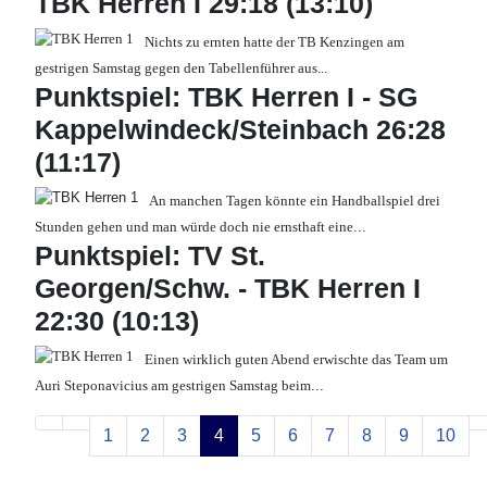
TBK Herren I 29:18 (13:10)
Nichts zu ernten hatte der TB Kenzingen am
gestrigen Samstag gegen den Tabellenführer aus
...
Punktspiel: TBK Herren I - SG
Kappelwindeck/Steinbach 26:28
(11:17)
An manchen Tagen könnte ein Handballspiel drei
Stunden gehen und man würde doch nie ernsthaft eine
...
Punktspiel: TV St.
Georgen/Schw. - TBK Herren I
22:30 (10:13)
Einen wirklich guten Abend erwischte das Team um
Auri Steponavicius am gestrigen Samstag beim
...
1
2
3
4
5
6
7
8
9
10
Seite 4 von 49