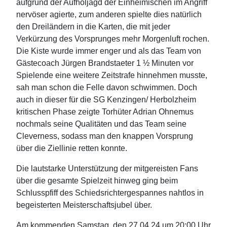
aufgrund der Aufholjagd der Einheimischen im Angriff
nervöser agierte, zum anderen spielte dies natürlich
den Dreiländern in die Karten, die mit jeder
Verkürzung des Vorsprunges mehr Morgenluft rochen.
Die Kiste wurde immer enger und als das Team von
Gästecoach Jürgen Brandstaeter 1 ½ Minuten vor
Spielende eine weitere Zeitstrafe hinnehmen musste,
sah man schon die Felle davon schwimmen. Doch
auch in dieser für die SG Kenzingen/ Herbolzheim
kritischen Phase zeigte Torhüter Adrian Ohnemus
nochmals seine Qualitäten und das Team seine
Cleverness, sodass man den knappen Vorsprung
über die Ziellinie retten konnte.
Die lautstarke Unterstützung der mitgereisten Fans
über die gesamte Spielzeit hinweg ging beim
Schlusspfiff des Schiedsrichtergespannes nahtlos in
begeisterten Meisterschaftsjubel über.
Am kommenden Samstag, den 27.04.24 um 20:00 Uhr